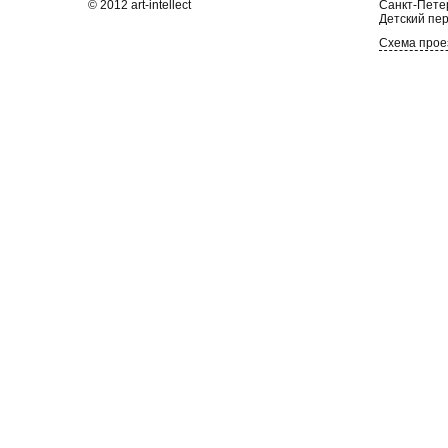
© 2012 art-intellect
Санкт-Петер
Детский пер
Схема прое